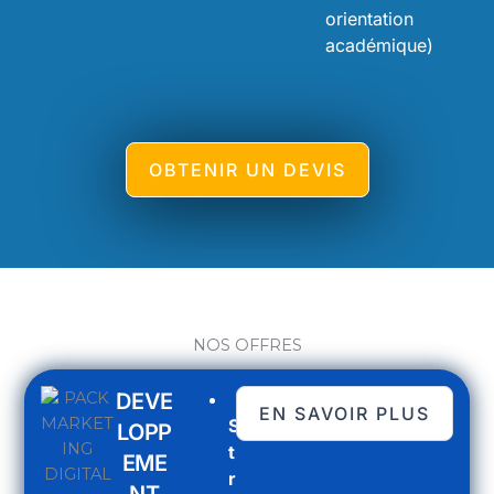
orientation
académique)
OBTENIR UN DEVIS
NOS OFFRES
DEVE
EN SAVOIR PLUS
S
LOPP
t
EME
r